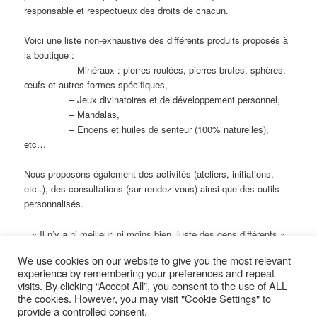
responsable et respectueux des droits de chacun.
Voici une liste non-exhaustive des différents produits proposés à
la boutique :
– Minéraux : pierres roulées, pierres brutes, sphères,
œufs et autres formes spécifiques,
– Jeux divinatoires et de développement personnel,
– Mandalas,
– Encens et huiles de senteur (100% naturelles),
etc…
Nous proposons également des activités (ateliers, initiations,
etc..), des consultations (sur rendez-vous) ainsi que des outils
personnalisés.
« Il n’y a ni meilleur, ni moins bien, juste des gens différents »
We use cookies on our website to give you the most relevant
Ce contenu a été publié dans
blog
par
Papotar
. Mettez-le en favori
experience by remembering your preferences and repeat
avec son
permalien
.
visits. By clicking “Accept All”, you consent to the use of ALL
the cookies. However, you may visit "Cookie Settings" to
provide a controlled consent.