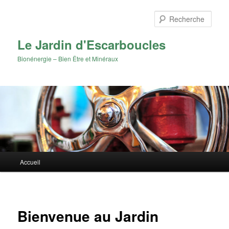
Aller
au
Rech
contenu
principal
Le Jardin d'Escarboucles
Bionénergie – Bien Être et Minéraux
Menu
Accueil
principal
Navigat
des
Bienvenue au Jardin
articles